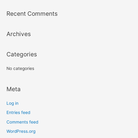
a
r
Recent Comments
c
h
Archives
f
o
r
Categories
:
No categories
Meta
Log in
Entries feed
Comments feed
WordPress.org