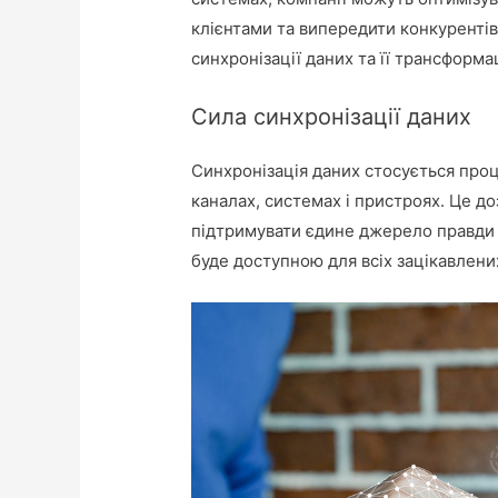
клієнтами та випередити конкурентів.
синхронізації даних та її трансформ
Сила синхронізації даних
Синхронізація даних стосується проц
каналах, системах і пристроях. Це д
підтримувати єдине джерело правди т
буде доступною для всіх зацікавлених