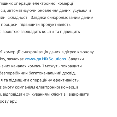
пішних операцій електронної комерції.
еси, автоматизуючи оновлення даних, усуваючи
йні складності. Завдяки синхронізованим даним
 процеси, підвищити продуктивність і
о зрештою заощадить кошти та підвищить
 комерції синхронізація даних відіграє ключову
іху, зазначає
команда
NIXSolutions
. Завдяки
ізних каналах компанії можуть покращити
безперебійний багатоканальний досвід,
я та підвищити операційну ефективність.
є змогу компаніям електронної комерції
ідповідати очікуванням клієнтів і відкривати
рову еру.