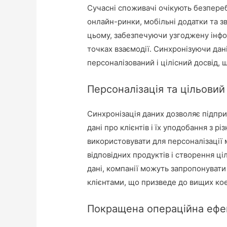
Сучасні споживачі очікують безпереб
онлайн-ринки, мобільні додатки та з
цьому, забезпечуючи узгоджену інфор
точках взаємодії. Синхронізуючи дан
персоналізований і цілісний досвід, щ
Персоналізація та цільови
Синхронізація даних дозволяє підпр
дані про клієнтів і їх уподобання з р
використовувати для персоналізації
відповідних продуктів і створення ц
дані, компанії можуть запропонувати
клієнтами, що призведе до вищих коеф
Покращена операційна ефе