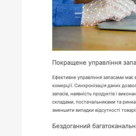
Покращене управління зап
Ефективне управління запасами має 
комерції. Синхронізація даних дозво
запасів, наявність продуктів і викон
складами, постачальниками та ринкам
зменшити випадки відсутності товарі
Бездоганний багатоканальн