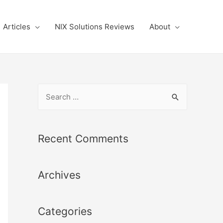
Articles
NIX Solutions Reviews
About
S
e
a
r
Recent Comments
c
h
Archives
f
o
r
Categories