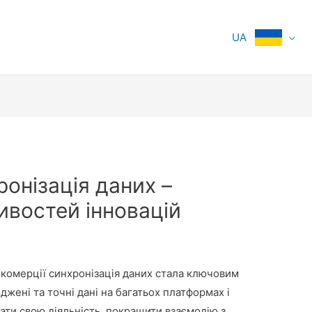
UA
ронізація даних –
востей інновацій
 комерції синхронізація даних стала ключовим
джені та точні дані на багатьох платформах і
ати свою діяльність, покращити взаємодію з