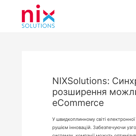
NIXSolutions: Синх
розширення можли
eCommerce
У швидкоплинному світі електронної
рушієм інновацій. Забезпечуючи узго
системах, компанії можуть оптимізув