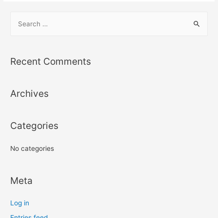
S
e
a
r
Recent Comments
c
h
Archives
f
o
r
Categories
:
No categories
Meta
Log in
Entries feed