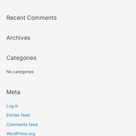
a
r
Recent Comments
c
h
Archives
f
o
r
Categories
:
No categories
Meta
Log in
Entries feed
Comments feed
WordPress.org